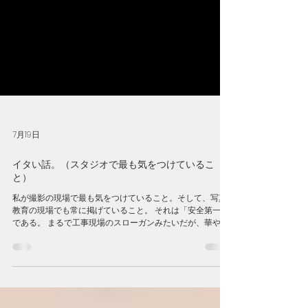
7月19日
イタい話。（スタジオで最も気をつけているこ
と）
私が撮影の現場で最も気をつけていること。そして、写真
教育の現場でも常に掲げていること。 それは「安全第一」
である。 まるで工事現場のスローガンみたいだが、華やか
に思える撮影だって、本質は泥臭い「現場仕事」に他なら