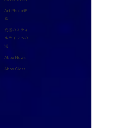
Art Photo雑
感
究極のスティ
ルライフへの
道
Abox News
Abox Class