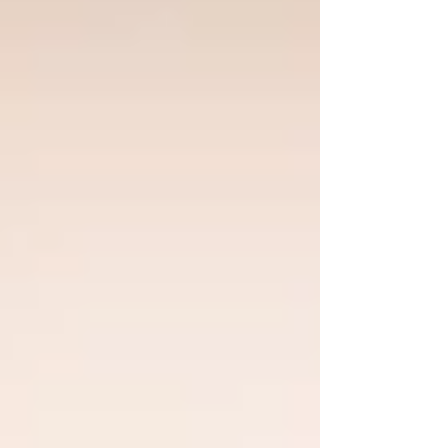
ない。 Abox Photo Academyでは、アート講座こそ座学中
心だが、ステイルライフ講座では約半分、コマーシャル講
座にいたっては7割がアトリエでの実習となる。そのため必
ず初回の授業でこの「安全第一」の本質を伝えるようにし
ている。 実は私自身、撮影プロダクションに就職して3ヶ
月が経った頃、スタジオで大きなケガを負った。しばらく
後遺症に悩まされたその苦い経験があるからこそ、これは
絶対に譲れない一線なのだ。 撮影現場において、守られる
べき優先順位は明確である。 1 人命（身体） 2 撮影商品
（クライアントの大切な資産） 3 機材 「カメラはプロにと
って命の次に大事」と仰る方もいるかもしれないが、「取
り返しのつかないもの、換えが効かないもの」の順に考え
れば、答えは明白だろう。 さて、そんな風に日頃から口や
かましく言っている自分なのだ