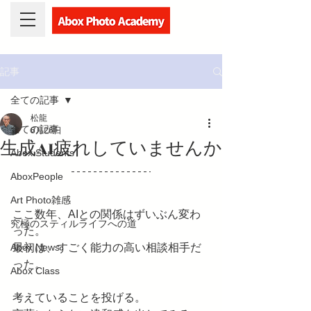
記事
全ての記事
松龍
全ての記事
6月26日
生成AI疲れしていませんか
Abox Students
AboxPeople
Art Photo雑感
ここ数年、AIとの関係はずいぶん変わ
究極のスティルライフへの道
った。
Abox News
最初は、すごく能力の高い相談相手だ
った。
Abox Class
考えていることを投げる。