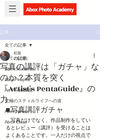
記事
全ての記事
松龍
全ての記事
2月23日
写真の講評は「ガチャ」な
Abox Students
のか？本質を突く
AboxPeople
『Artist's PentaGuide』の
Art Photo雑感
力
究極のスティルライフへの道
■写真講評ガチャ
Abox News
　写真だけでなく、作品制作をしてい
Abox Class
るとレビュー（講評）を受けることは
よくあることです。一人だけの視点で