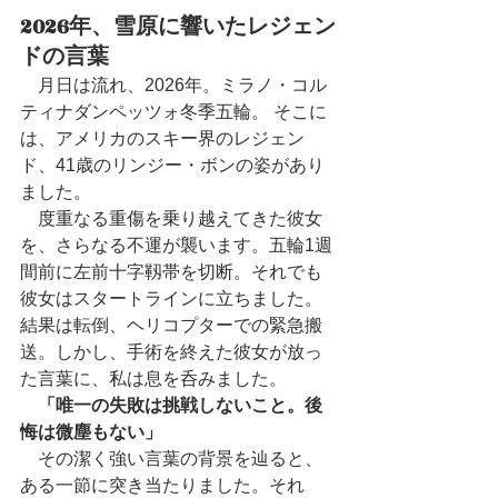
2026年、雪原に響いたレジェン
ドの言葉
　月日は流れ、2026年。ミラノ・コル
ティナダンペッツォ冬季五輪。 そこに
は、アメリカのスキー界のレジェン
ド、41歳のリンジー・ボンの姿があり
ました。
　度重なる重傷を乗り越えてきた彼女
を、さらなる不運が襲います。五輪1週
間前に左前十字靱帯を切断。それでも
彼女はスタートラインに立ちました。
結果は転倒、ヘリコプターでの緊急搬
送。しかし、手術を終えた彼女が放っ
た言葉に、私は息を呑みました。
　「唯一の失敗は挑戦しないこと。後
悔は微塵もない」
　その潔く強い言葉の背景を辿ると、
ある一節に突き当たりました。それ