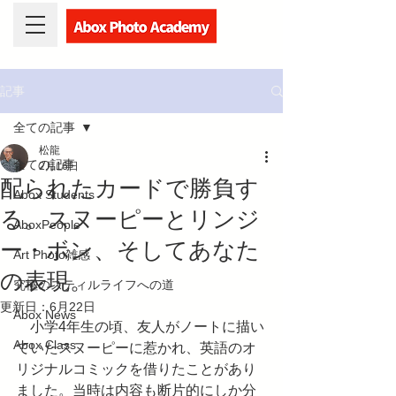
記事
全ての記事
松龍
全ての記事
2月16日
配られたカードで勝負す
Abox Students
る。スヌーピーとリンジ
AboxPeople
ー・ボン、そしてあなた
Art Photo雑感
の表現。
究極のスティルライフへの道
更新日：
6月22日
Abox News
　小学4年生の頃、友人がノートに描い
Abox Class
ていたスヌーピーに惹かれ、英語のオ
リジナルコミックを借りたことがあり
ました。当時は内容も断片的にしか分