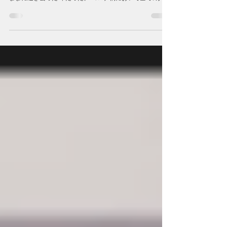
「職」と「食」を見つめ直す時代。
冬季休暇に入り、2020年を振り返っている。 気ままに出
歩くことが制限されたせいか、季節の移ろいを実感しない
ままに過ぎ去った1年だった。 コロナ禍において全ての人の
暮らしに影響があったのは間違いない。 しかしこの渦中を
耐え忍ぶだけではなく、ビジネスチャンスと捉えて急成長
を果...