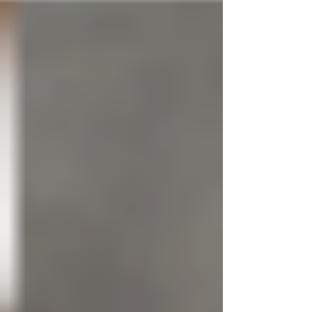
https://www.facebook.com/events/6596546813905