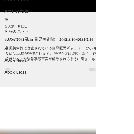
Art Photo雑
感
2021年1月16日
究極のスティ
Abox 2021展 in 目黒美術館 2021/2/10-2021/2/14
ルライフへの
目黒美術館に併設されている目黒区民ギャラリーにて2年ぶ
道
りにAbox展が開催されます。 開催予定は2/10～2/14。 作家
達はなんとか緊急事態宣言が解除されるように引きこもっ
Abox News
て作品作りをしている。 コロナ渦になる前からアイディア
を練り、何度も講評をうけ、作品と作家の芯を削りだす作
Abox Class
業をしてきた。作品が強度なものになり、人の心に届き、
変化が生まれるために。 自分はなぜそれを表現したいの
か、自分とは何者か そのテーマは自分にとってどんな意味
があるのか そしてテーマを表現するためのモチーフを選び
抜きステートメントに言葉を落とす。 僕たちは、真剣に表
現というものに向き合ってきた。 コロナに翻弄され、一喜
一憂しながら、それでも、できることを考え。 にじり寄る
ようにして、作品を生み出す。 開催できるのかわからな
い。 でも、できると信じて、今できることをやる。 Abox
は写真教室として、作家に寄り添い、背中を押し、講師も
供に自分の足で走る。 イベントの詳細の案内はこちらへ