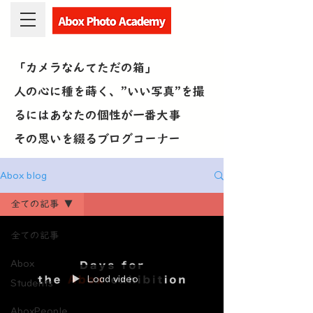
「カメラなんてただの箱」
人の心に種を蒔く、”いい写真”を撮
るにはあなたの個性が一番大事
​その思いを綴るブログコーナー
Abox blog
全ての記事
全ての記事
Abox
Load video
Students
AboxPeople