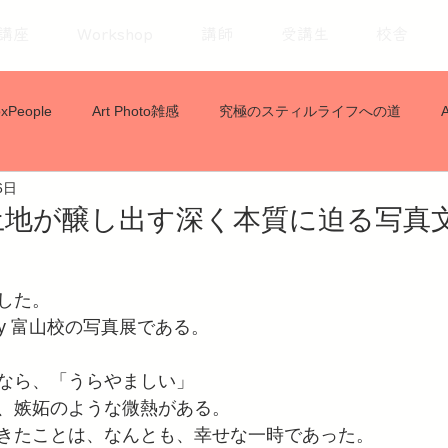
講座
Workshop
講師
受講生
校舎
xPeople
Art Photo雑感
究極のスティルライフへの道
6日
土地が醸し出す深く本質に迫る写真
した。
ademy 富山校の写真展である。
なら、「うらやましい」
、嫉妬のような微熱がある。
きたことは、なんとも、幸せな一時であった。