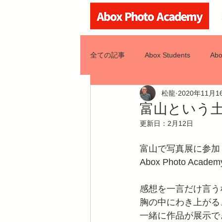
全ての記事
Abox Students
Abo
松龍
2020年11月1
Abox Class
富山という
更新日：
2月12日
富山で写真展に参加
Abox Photo Ac
感想を一言だけ言う
胸の中にわき上がる
一緒に作品が展示で