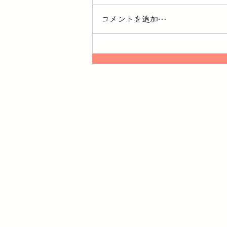
コメントを追加…
アレック・ソス展示会の楽し
み方