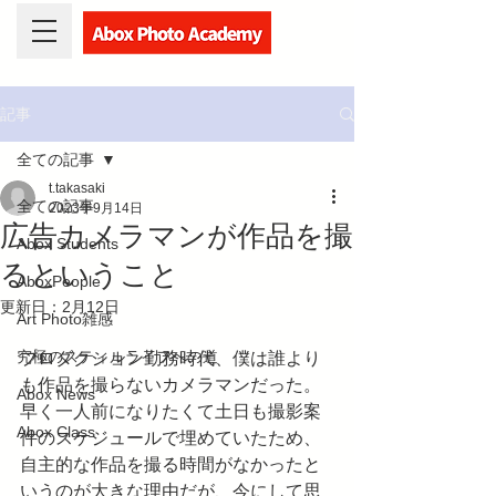
記事
全ての記事
t.takasaki
全ての記事
2023年9月14日
広告カメラマンが作品を撮
Abox Students
るということ
AboxPeople
更新日：
2月12日
Art Photo雑感
究極のスティルライフへの道
プロダクション勤務時代、僕は誰より
も作品を撮らないカメラマンだった。
Abox News
早く一人前になりたくて土日も撮影案
Abox Class
件のスケジュールで埋めていたため、
自主的な作品を撮る時間がなかったと
いうのが大きな理由だが、今にして思