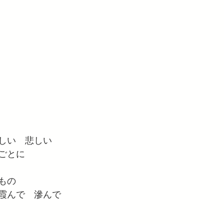
しい　悲しい
ごとに
もの
霞んで　滲んで