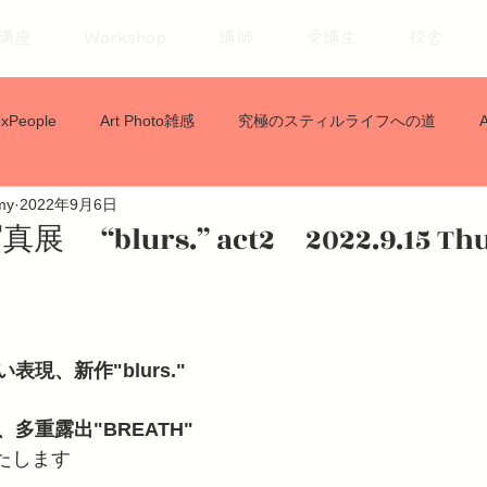
講座
Workshop
講師
受講生
校舎
xPeople
Art Photo雑感
究極のスティルライフへの道
my
2022年9月6日
blurs.” act2 2022.9.15 Thu. 
表現、新作"blurs."
多重露出"BREATH" 
いたします