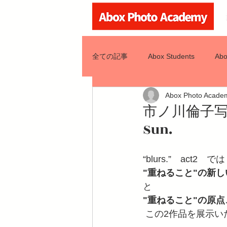
全ての記事
Abox Students
Abo
Abox Photo Acade
Abox Class
市ノ川倫子写真展 “
Sun.
“blurs.”　act2　では
"重ねること"の新しい
と
"重ねること"の原点、
 この2作品を展示