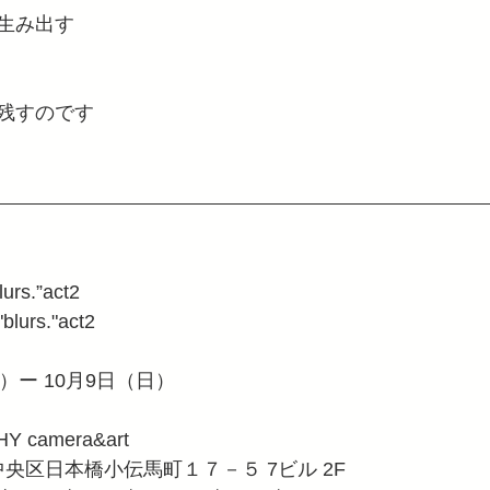
生み出す
残すのです
s.”act2
blurs."act2
木）ー 10月9日（日）
 camera&art　
京都中央区日本橋小伝馬町１７－５ 7ビル 2F