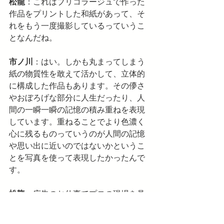
松龍
：これはブリコラージュで作った
作品をプリントした和紙があって、そ
れをもう一度撮影しているっていうこ
となんだね。
市ノ川
：はい。しかも丸まってしまう
紙の物質性を敢えて活かして、立体的
に構成した作品もあります。その儚さ
やおぼろげな部分に人生だったり、人
間の一瞬一瞬の記憶の積み重ねを表現
しています。重ねることでより色濃く
心に残るものっていうのが人間の記憶
や思い出に近いのではないかというこ
とを写真を使って表現したかったんで
す。
松龍
：広告のお仕事でプロの現場を見
ていたとはいえ、ストロボでライティ
ングするって大変じゃなかった？