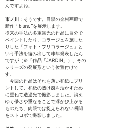
んですよね。
市ノ川
：そうです。目黒の金柑画廊で
新作＂blurs. "を展示します。
従来の手法の多重露光の作品に自分で
ペイントしたり、コラージュを施した
りした「フォト・ブリコラージュ」と
いう手法を編み出して昨年発表したん
ですが（※「作品「JARDIN」）、その
シリーズの発展形という位置付けで
す。
　今回の作品はそれを薄い和紙にプリ
ントして、和紙の透け感を活かすため
に重ねて透過光で撮影しました。消え
ゆく儚さや重なることで浮かび上がる
ものたち、肉眼では捉えられない瞬間
をストロボで撮影しました。