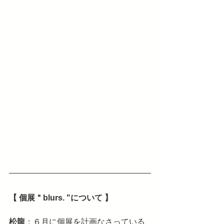
【 個展＂blurs. "について 】
松龍
：６月に個展を計画なさっている