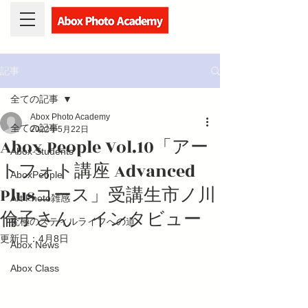
記事
全ての記事
Abox Photo Academy
全ての記事
2022年5月22日
Abox People Vol.10「アー
Abox Students
トフォト講座 Advanced
AboxPeople
Plusコース」受講生市ノ川
Art Photo雑感
倫子さん インタビュー
究極のスティルライフへの道
更新日：
4月8日
Abox News
Abox Class