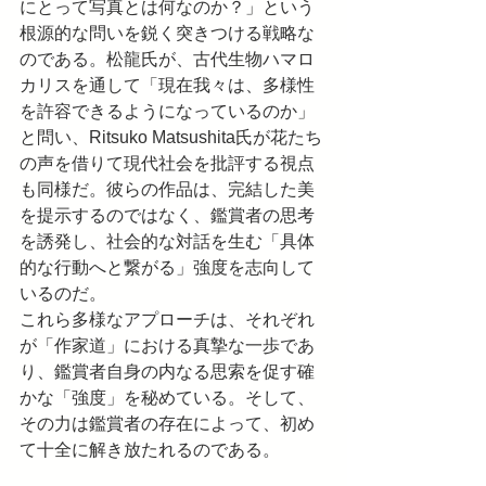
にとって写真とは何なのか？」という
根源的な問いを鋭く突きつける戦略な
のである。松龍氏が、古代生物ハマロ
カリスを通して「現在我々は、多様性
を許容できるようになっているのか」
と問い、Ritsuko Matsushita氏が花たち
の声を借りて現代社会を批評する視点
も同様だ。彼らの作品は、完結した美
を提示するのではなく、鑑賞者の思考
を誘発し、社会的な対話を生む「具体
的な行動へと繋がる」強度を志向して
いるのだ。
これら多様なアプローチは、それぞれ
が「作家道」における真摯な一歩であ
り、鑑賞者自身の内なる思索を促す確
かな「強度」を秘めている。そして、
その力は鑑賞者の存在によって、初め
て十全に解き放たれるのである。