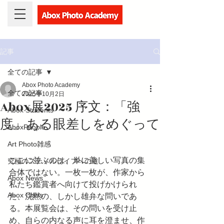
記事
全ての記事
Abox Photo Academy
全ての記事
2025年10月2日
Abox展2025 序文：「強
Abox Students
度」ある眼差しをめぐって
AboxPeople
Art Photo雑感
ここに並ぶのは、単に美しい写真の集
究極のスティルライフへの道
合体ではない。一枚一枚が、作家から
Abox News
私たち鑑賞者へ向けて投げかけられ
Abox Class
た、沈黙の、しかし雄弁な問いであ
る。本展覧会は、その問いを受け止
め、自らの内なる声に耳を澄ませ、作