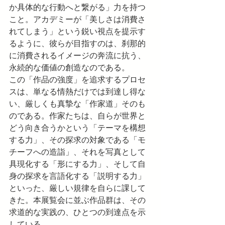
か具体的な行動へと繋がる」力を持つ
こと。アカデミーが「美しさは消費さ
れてしまう」という鋭い視点を提示す
るように、彼らが目指すのは、刹那的
に消費されるイメージの奔流に抗う、
永続的な価値の創造なのである。
この「作品の強度」を追求するプロセ
スは、単なる情熱だけでは到達し得な
い、厳しくも真摯な「作家道」そのも
のである。作家たちは、自らが世界と
どう向き合うかという「テーマを構想
する力」、その探求の対象である「モ
チーフへの造詣」、それを写真として
具現化する「形にする力」、そして自
身の探求を言語化する「説明する力」
といった、厳しい規律を自らに課して
きた。本展覧会に並ぶ作品群は、その
求道的な実践の、ひとつの到達点を示
している。