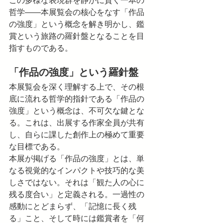
この多様な表現群を静かに貫く一本の
哲学——本展覧会の核心をなす「作品
の強度」という概念を解き明かし、鑑
賞という旅路の羅針盤となることを目
指すものである。
「作品の強度」という羅針盤
本展覧会を深く理解する上で、その根
底に流れる哲学的指針である「作品の
強度」という概念は、不可欠な鍵とな
る。これは、出展する作家全員が共有
し、自らに課した創作上の極めて重要
な目標である。
本展が掲げる「作品の強度」とは、単
なる視覚的なインパクトや技巧的な美
しさではない。それは「観た人の心に
残る度合い」と定義される。一過性の
感動にとどまらず、「記憶に長く残
る」こと、そして時には鑑賞者を「何