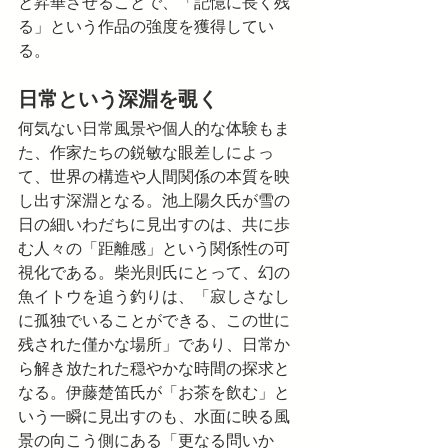
と昇華させることで、「記憶に長く残
る」という作品の強度を獲得してい
る。
日常という深淵を覗く
何気ない日常風景や個人的な体験もま
た、作家たちの鋭敏な眼差しによっ
て、世界の構造や人間関係の本質を映
し出す深淵となる。池上陽久氏が雪の
日の細いわだちに見出すのは、共に歩
む人々の「距離感」という関係性の可
視化である。柴光則氏にとって、幻の
魚イトウを追う釣りは、「寂しさなし
に孤独でいることができる、この世に
残された僅かな場所」であり、日常か
ら解き放たれた穏やかな時間の探求と
なる。伊藤楚笛氏が「お茶を飲む」と
いう一瞬に見出すのも、水面に映る風
景の向こう側にある「更なる問いか