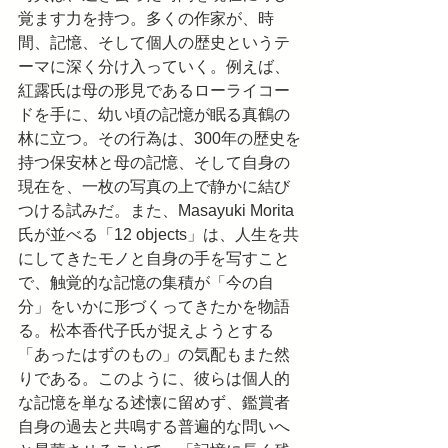
覚ます力を持つ。多くの作家が、時
間、記憶、そして個人の歴史というテ
ーマに深く分け入っていく。例えば、
紅露氏は母の形見であるローライコー
ドを手に、幼い頃の記憶が眠る真鶴の
林に立つ。その行為は、300年の歴史を
持つ保安林と母の記憶、そして自身の
現在を、一枚の写真の上で静かに結び
つける試みだ。また、Masayuki Morita
氏が並べる「12 objects」は、人生を共
にしてきたモノと自身の手を写すこと
で、触覚的な記憶の集積が「今の自
分」をいかに形づくってきたかを物語
る。松本香代子氏が捉えようとする
「あったはずのもの」の気配もまた然
りである。このように、彼らは個人的
な記憶を単なる述懐に留めず、鑑賞者
自身の過去と共鳴する普遍的な問いへ