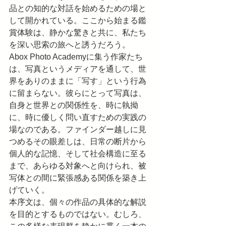
品との知的な対話を始めるための場と
して開かれている。ここから始まる鑑
賞体験は、静かな驚きと共に、私たち
を深い思索の旅へと誘うだろう。
Abox Photo Academyに集う作家たち
は、写真というメディアを通して、世
界をありのままに「写す」という行為
に留まらない。彼らにとって写真は、
自身と世界との関係性を、時に執拗
に、時に優しく問い直すための実践の
場なのである。ファインダー越しに見
つめるその眼差しは、日常の断片から
個人的な記憶、そして社会構造に至る
まで、あらゆる対象へと向けられ、被
写体との間に緊張感ある関係を築き上
げていく。
本序文は、個々の作品の具体的な解説
を目的とするものではない。むしろ、