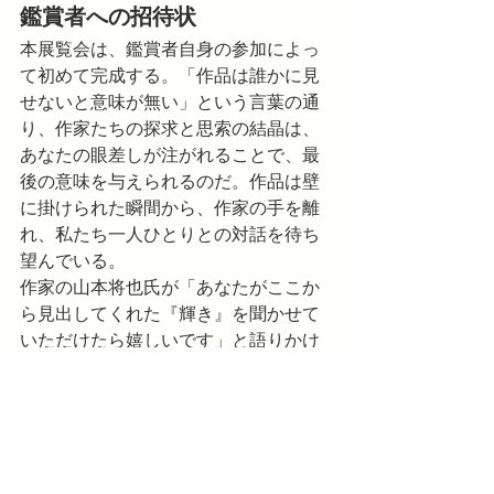
鑑賞者への招待状
本展覧会は、鑑賞者自身の参加によっ
て初めて完成する。「作品は誰かに見
せないと意味が無い」という言葉の通
り、作家たちの探求と思索の結晶は、
あなたの眼差しが注がれることで、最
後の意味を与えられるのだ。作品は壁
に掛けられた瞬間から、作家の手を離
れ、私たち一人ひとりとの対話を待ち
望んでいる。
作家の山本将也氏が「あなたがここか
ら見出してくれた『輝き』を聞かせて
いただけたら嬉しいです」と語りかけ
るように、本展覧会の真の目的は、鑑
賞者一人ひとりが作品の中から自分だ
けの意味や価値、すなわちあなただけ
の「輝き」を見出すことにある。ある
作品は遠い記憶を呼び覚まし、ある作