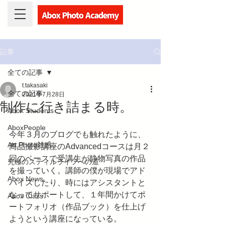
記事
全ての記事
t.takasaki
全ての記事
2021年7月28日
制作に行き詰まる時。
Abox Students
AboxPeople
今年３月のブログでも触れたように、
Art Photo雑感
商品撮影講座のAdvancedコースは月２
回のペースで受講生が静物写真の作品
究極のスティルライフへの道
を撮っていく。講師の僕が現場でアド
Abox News
バイスしたり、時にはアシスタントと
なってサポートして、１年間かけてポ
Abox Class
ートフォリオ（作品ブック）を仕上げ
ようという講座になっている。